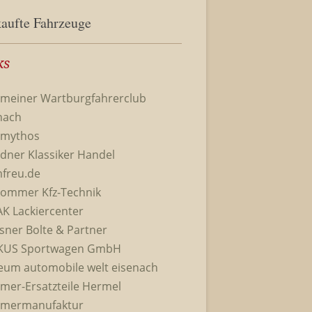
aufte Fahrzeuge
ks
emeiner Wartburgfahrerclub
nach
omythos
dner Klassiker Handel
freu.de
ommer Kfz-Technik
K Lackiercenter
sner Bolte & Partner
KUS Sportwagen GmbH
um automobile welt eisenach
imer-Ersatzteile Hermel
imermanufaktur