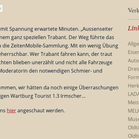
e
Verk
Lin
mit Spannung erwartete Minuten. „Aussenseiter
inem ganz speziellen Trabant. Der Weg führte das
Allg
 die ZeitenMobile-Sammlung. Mit ein wenig Übung
Eise
eherrschbar. Wer Trabant fahren kann, der traut
Aut
ichten blieben unerzählt und nicht alle Fahrzeuge
Dres
r Moderatorin den notwendigen Schmier- und
Form
Herk
llkommen, wir hätten da noch einige Überraschungen
LADA
tigen Wartburg Tourist 1.3 Irmscher…
Meis
ens
hier
angeschaut werden.
MEL
Muse
Oldt
Oldt